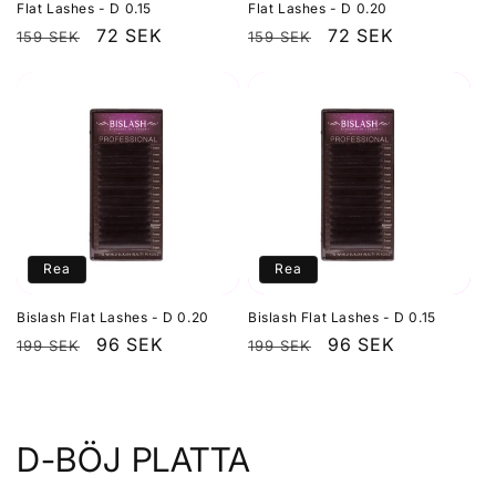
Flat Lashes - D 0.15
Flat Lashes - D 0.20
Ordinarie
Försäljningspris
72 SEK
Ordinarie
Försäljningspris
72 SEK
159 SEK
159 SEK
pris
pris
Rea
Rea
Bislash Flat Lashes - D 0.20
Bislash Flat Lashes - D 0.15
Ordinarie
Försäljningspris
96 SEK
Ordinarie
Försäljningspris
96 SEK
199 SEK
199 SEK
pris
pris
P
D-BÖJ PLATTA