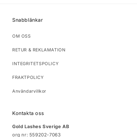
r
o
Snabblänkar
d
u
OM OSS
k
RETUR & REKLAMATION
t
INTEGRITETSPOLICY
s
FRAKTPOLICY
e
Användarvillkor
r
i
Kontakta oss
e
Gold Lashes Sverige AB
:
org nr: 559202-7063